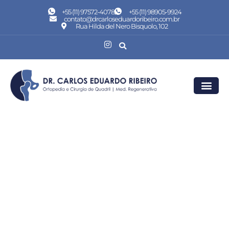
+55 (11) 97572-4078
+55 (11) 98905-9924
contato@drcarloseduardoribeiro.com.br
Rua Hilda del Nero Bisquolo, 102
Doenças e lesões no quadril