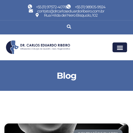
+55 (11) 97572-4078
+55 (11) 98905-9924
contato@drcarloseduardoribeiro.com.br
Rua Hilda del Nero Bisquolo, 102
Blog