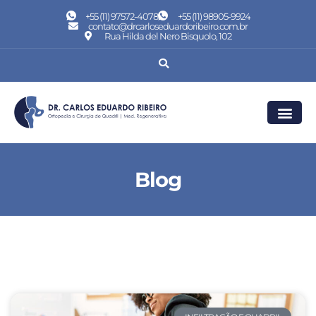
+55 (11) 97572-4078
+55 (11) 98905-9924
contato@drcarloseduardoribeiro.com.br
Rua Hilda del Nero Bisquolo, 102
Blog