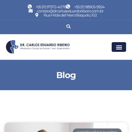
+55 (11) 97572-4078
+55 (11) 98905-9924
contato@drcarloseduardoribeiro.com.br
Rua Hilda del Nero Bisquolo, 102
Blog